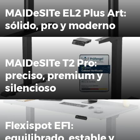
MAIDeSITe EL2 Plus Art:
sólido, pro y moderno
MAIDeSITe T2 Pro:
preciso, premium y
silencioso
Flexispot EF1:
equilibrado, estable y