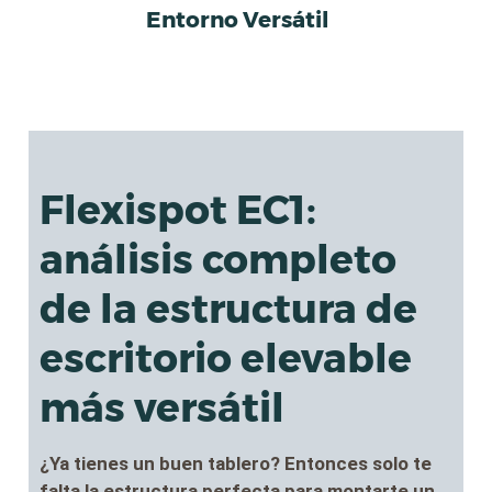
Skip
Entorno Versátil
to
content
Flexispot EC1
:
análisis completo
de la estructura de
escritorio elevable
más versátil
¿Ya tienes un buen tablero? Entonces solo te
falta la estructura perfecta para montarte un