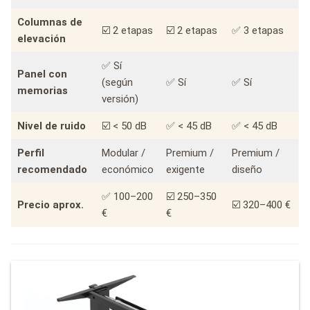
Columnas de
☑️ 2 etapas
☑️ 2 etapas
✅ 3 etapas
elevación
✅ Sí
Panel con
(según
✅ Sí
✅ Sí
memorias
versión)
Nivel de ruido
☑️ < 50 dB
✅ < 45 dB
✅ < 45 dB
Perfil
Modular /
Premium /
Premium /
recomendado
económico
exigente
diseño
✅ 100–200
☑️ 250–350
Precio aprox.
☑️ 320–400 €
€
€