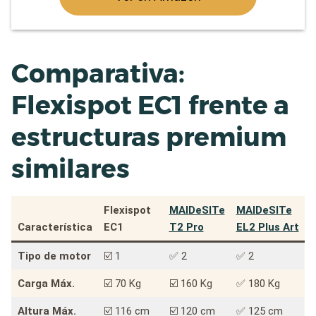
Comparativa:
Flexispot EC1 frente a
estructuras premium
similares
Flexispot
MAIDeSITe
MAIDeSITe
Característica
EC1
T2 Pro
EL2 Plus Art
Tipo de motor
☑️ 1
✅ 2
✅ 2
Carga Máx.
☑️ 70 Kg
☑️ 160 Kg
✅ 180 Kg
Altura Máx.
☑️ 116 cm
☑️ 120 cm
✅ 125 cm