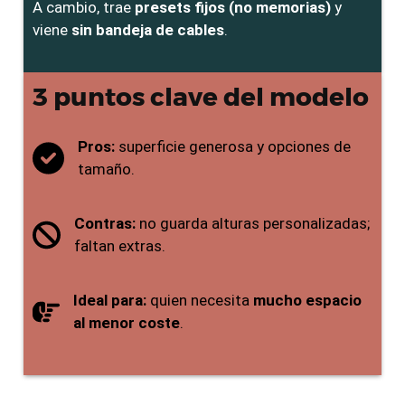
A cambio, trae
presets fijos (no memorias)
y
viene
sin bandeja de cables
.
3 puntos clave del modelo
Pros:
superficie generosa y opciones de
tamaño.
Contras:
no guarda alturas personalizadas;
faltan extras.
Ideal para:
quien necesita
mucho espacio
al menor coste
.