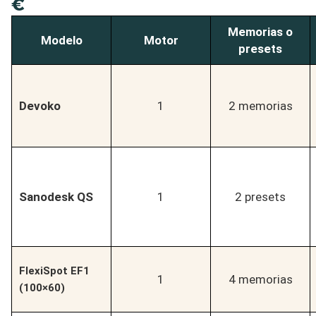
€
Memorias o
Modelo
Motor
presets
Devoko
1
2 memorias
Sanodesk QS
1
2 presets
FlexiSpot EF1
1
4 memorias
(100×60)