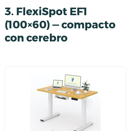
3. FlexiSpot EF1
(100×60) — compacto
con cerebro