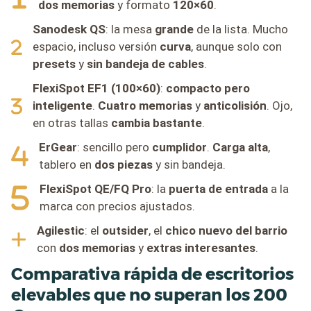
dos memorias
y formato
120×60
.
Sanodesk QS
: la mesa
grande
de la lista. Mucho
espacio, incluso versión
curva
, aunque solo con
presets
y
sin bandeja de cables
.
FlexiSpot EF1 (100×60)
:
compacto pero
inteligente
.
Cuatro memorias
y
anticolisión
. Ojo,
en otras tallas
cambia bastante
.
ErGear
: sencillo pero
cumplidor
.
Carga alta
,
tablero en
dos piezas
y sin bandeja.
FlexiSpot QE/FQ Pro
: la
puerta de entrada
a la
marca con precios ajustados.
Agilestic
: el
outsider
, el
chico nuevo del barrio
con
dos memorias
y
extras interesantes
.
Comparativa rápida de escritorios
elevables que no superan los 200