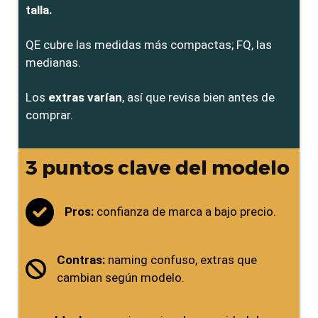
talla.
QE cubre las medidas más compactas; FQ, las
medianas.
Los
extras varían
, así que revisa bien antes de
comprar.
3 puntos clave del modelo
Pros:
confianza de marca a bajo precio.
Contras:
naming confuso, extras que
cambian según modelo.