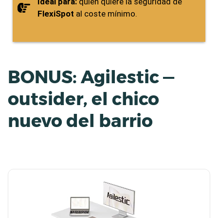
Ideal para:
quien quiere la seguridad de
FlexiSpot
al coste mínimo.
BONUS: Agilestic —
outsider, el chico
nuevo del barrio